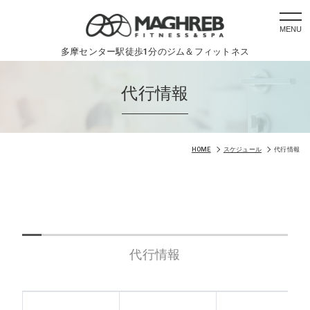
togg
navi
多摩センター駅徒歩1分のジム＆フィットネス
代行情報
HOME
スケジュール
代行情報
代行情報