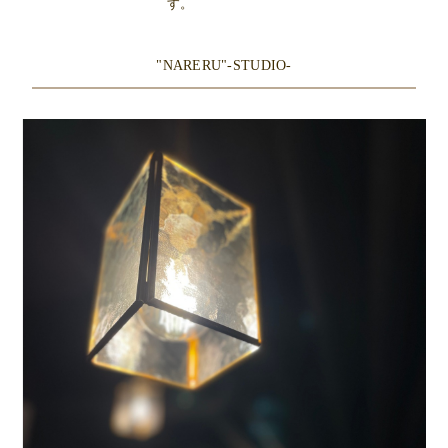
す。
"NARERU"-STUDIO-