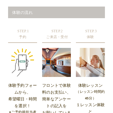
体験の流れ
STEP.1
STEP.2
STEP.3
予約
ご来店・受付
体験
体験予約フォー
フロントで体験
体験レッスン
（レッスン時間約
ムから、
料のお支払い、
45分）
希望曜日・時間
簡単なアンケー
１レッスン体験
を選択！
トの記入を
と
※ご予約後担当者
お願いしていま