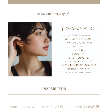
"NARERU"コンセプト
"NARERU"特徴
point.1 ストレス
point.2 少人数ス
point.3
SPA利用