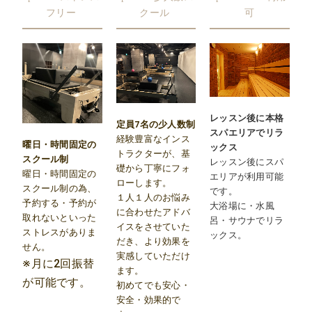
フリー
クール
可
レッスン後に本格
定員7名の少人数制
スパエリアでリラ
経験豊富なインス
曜日・時間固定の
ックス
トラクターが、基
スクール制
レッスン後にスパ
礎から丁寧にフォ
曜日・時間固定の
エリアが利用可能
ローします。
スクール制の為、
です。
１人１人のお悩み
予約する・予約が
大浴場に・水風
に合わせたアドバ
取れないといった
呂・サウナでリラ
イスをさせていた
ストレスがありま
ックス。
だき、より効果を
せん。
実感していただけ
※月に2回振替
ます。
が可能です。
初めてでも安心・
安全・効果的で